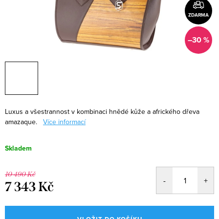
ZDARMA
–30 %
Luxus a všestrannost v kombinaci hnědé kůže a afrického dřeva
amazaque.
Více informací
Skladem
10 490 Kč
7 343 Kč
Měrná
cena: