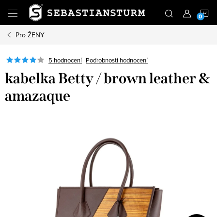
Přejít
N
na
obsah
Pro ŽENY
K
Podrobnosti hodnocení
5 hodnocení
kabelka Betty / brown leather &
amazaque