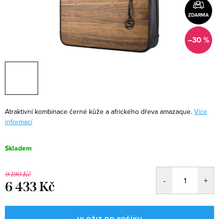
ZDARMA
–30 %
Atraktivní kombinace černé kůže a afrického dřeva amazaque.
Více
informací
Skladem
9 190 Kč
6 433 Kč
Měrná
cena: