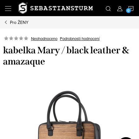
Přejít
N
na
obsah
Pro ŽENY
K
Podrobnosti hodnocení
Neohodnoceno
kabelka Mary / black leather &
amazaque