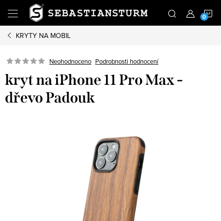
Přejít
N
na
obsah
KRYTY NA MOBIL
K
Podrobnosti hodnocení
Neohodnoceno
kryt na iPhone 11 Pro Max -
dřevo Padouk