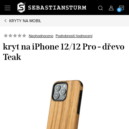
Přejít
N
na
obsah
KRYTY NA MOBIL
K
Podrobnosti hodnocení
Neohodnoceno
kryt na iPhone 12/12 Pro - dřevo
Teak