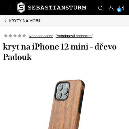
Přejít
N
na
obsah
KRYTY NA MOBIL
K
Podrobnosti hodnocení
Neohodnoceno
kryt na iPhone 12 mini - dřevo
Padouk