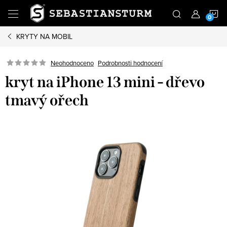
Přejít
N
na
obsah
KRYTY NA MOBIL
K
Podrobnosti hodnocení
Neohodnoceno
kryt na iPhone 13 mini - dřevo
tmavý ořech