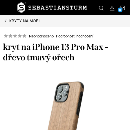
Přejít
N
na
obsah
KRYTY NA MOBIL
K
Podrobnosti hodnocení
Neohodnoceno
kryt na iPhone 13 Pro Max -
dřevo tmavý ořech