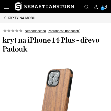
Přejít
N
na
obsah
KRYTY NA MOBIL
K
Podrobnosti hodnocení
Neohodnoceno
kryt na iPhone 14 Plus - dřevo
Padouk