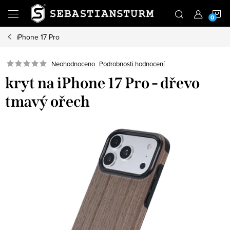
Přejít
N
na
obsah
iPhone 17 Pro
K
Podrobnosti hodnocení
Neohodnoceno
kryt na iPhone 17 Pro - dřevo
tmavý ořech