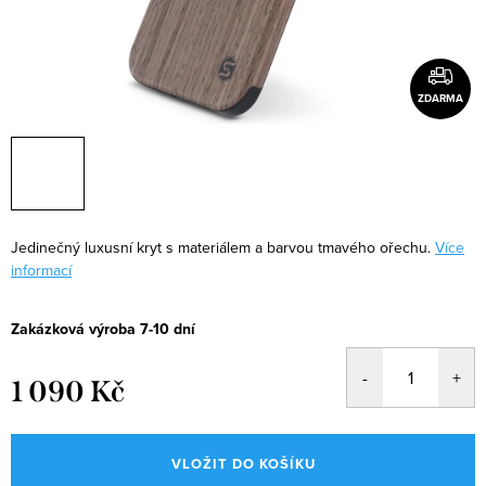
ZDARMA
Jedinečný luxusní kryt s materiálem a barvou tmavého ořechu.
Více
informací
Zakázková výroba 7-10 dní
1 090 Kč
Měrná
cena:
VLOŽIT DO KOŠÍKU