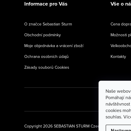
Informace pro Vás
Vše o n
p
a
O značce Sebastian Sturm
Cena dopr
t
Obchodní podmínky
Možnosti p
í
Moje objednávka a vrácení zboží
Velkoobch
Ochrana osobních údajů
Kontakty
Zásady souborů Cookies
Naše webové
Pomáhají nám
návštěvnost
cookies moh
souhlas.
Víc
Copyright 2026
SEBASTIAN STURM Czech
. Všechna práv
Nastaven