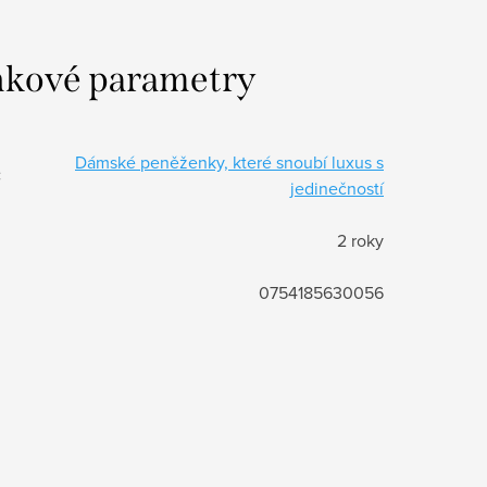
kové parametry
Dámské peněženky, které snoubí luxus s
:
jedinečností
2 roky
0754185630056