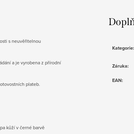
Doplň
osti s neuvěřitelnou
Kategorie
ádání a je vyrobena z přírodní
Záruka
:
EAN
:
otovostních plateb.
pa kůží v černé barvě