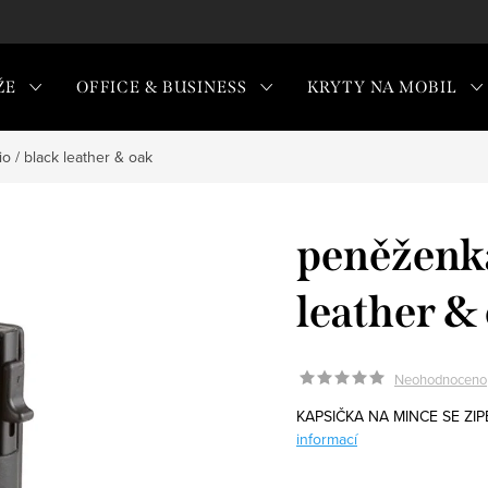
ŽE
OFFICE & BUSINESS
KRYTY NA MOBIL
 / black leather & oak
peněženka
leather &
Neohodnoceno
KAPSIČKA NA MINCE SE ZIP
informací