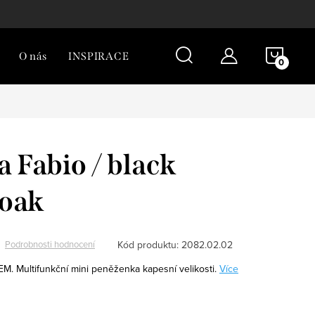
NÁKU
O nás
INSPIRACE
KOŠÍ
 Fabio / black
 oak
Kód produktu:
2082.02.02
Podrobnosti hodnocení
EM.
Multifunkční mini peněženka kapesní velikosti.
Více