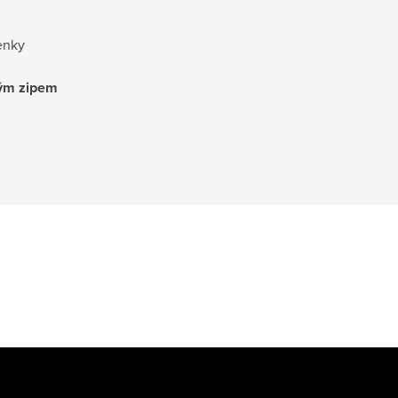
enky
vým zipem