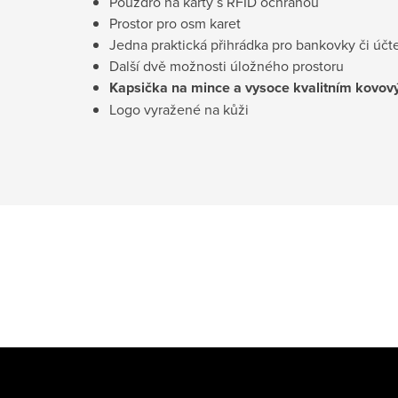
Pouzdro na karty s RFID ochranou
Prostor pro osm karet
Jedna praktická přihrádka pro bankovky či účt
Další dvě možnosti úložného prostoru
Kapsička na mince a vysoce kvalitním kovo
Logo vyražené na kůži
Z
á