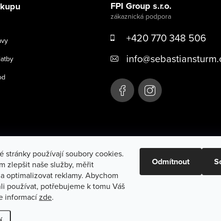
FPI Group s.r.o.
ákupu
+420 770 348 506
avy
info
@
sebastiansturm.
latby
od
 stránky používají soubory cookies.
Odmítnout
S
 zlepšit naše služby, měřit
 a optimalizovat reklamy. Abychom
li používat, potřebujeme k tomu Váš
e informací
zde
.
a vyhrazena.
Upravit nastavení cookies
í