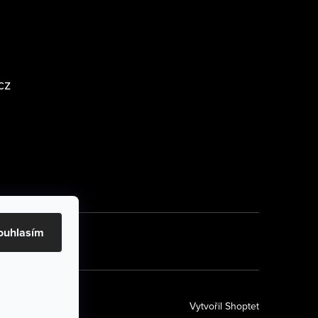
cz
ouhlasím
Vytvořil Shoptet