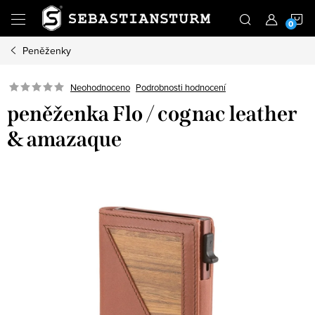
Přejít
N
na
obsah
Peněženky
K
Podrobnosti hodnocení
Neohodnoceno
peněženka Flo / cognac leather
& amazaque