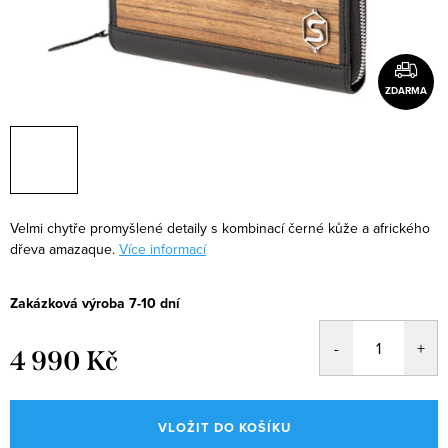
ZDARMA
Velmi chytře promyšlené detaily s kombinací černé kůže a afrického
dřeva amazaque.
Více informací
Zakázková výroba 7-10 dní
4 990 Kč
Měrná
cena:
VLOŽIT DO KOŠÍKU