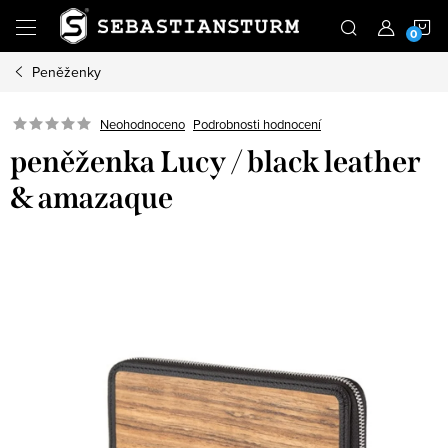
Přejít
N
na
obsah
Peněženky
K
Podrobnosti hodnocení
Neohodnoceno
peněženka Lucy / black leather
& amazaque