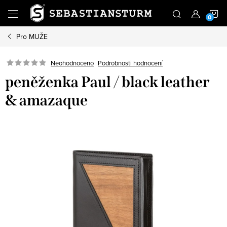
Přejít
N
na
obsah
Pro MUŽE
K
Podrobnosti hodnocení
Neohodnoceno
peněženka Paul / black leather
& amazaque