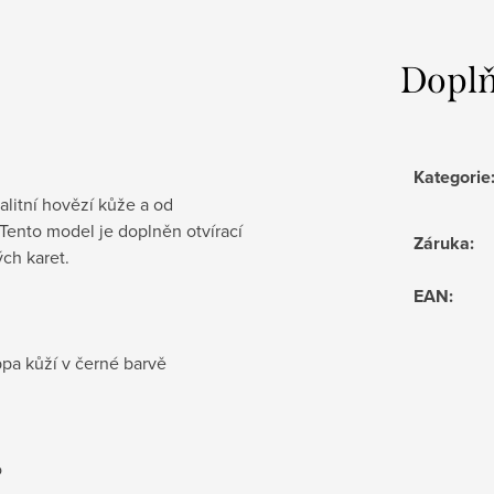
Doplň
Kategorie
litní hovězí kůže a od
Tento model je doplněn otvírací
Záruka
:
ých karet.
EAN
:
pa kůží v černé barvě
o