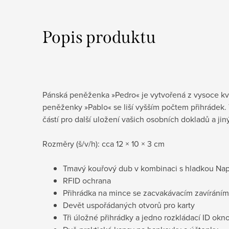
Popis produktu
Pánská peněženka »Pedro« je vytvořená z vysoce kva
peněženky »Pablo« se liší vyšším počtem přihrádek. 
částí pro další uložení vašich osobních dokladů a jin
Rozměry (š/v/h): cca 12 × 10 × 3 cm
Tmavý kouřový dub v kombinaci s hladkou Nap
RFID ochrana
Přihrádka na mince se zacvakávacím zavíráním
Devět uspořádaných otvorů pro karty
Tři úložné přihrádky a jedno rozkládací ID okn