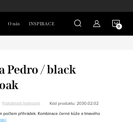
NÁKU
O nás
INSPIRACE
KOŠÍ
 Pedro / black
 oak
Kód produktu:
2030.02.02
Podrobnosti hodnocení
ším počtem přihrádek. Kombinace černé kůže a tmavého
mací