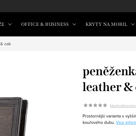
ŽE
OFFICE & BUSINESS
KRYTY NA MOBIL
 & oak
peněženka
leather &
Neohodnoceno
Prostornější varianta s vyš
kouřového dubu.
Více infor