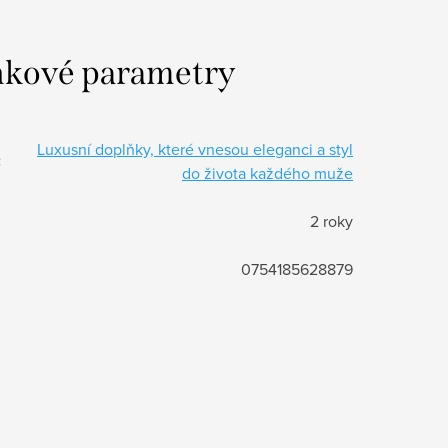
kové parametry
Luxusní doplňky, které vnesou eleganci a styl
:
do života každého muže
2 roky
0754185628879