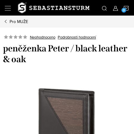
Přejít
N
na
obsah
Pro MUŽE
K
Podrobnosti hodnocení
Neohodnoceno
peněženka Peter / black leather
& oak