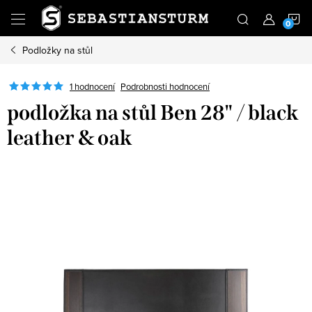
Přejít
N
na
obsah
Podložky na stůl
K
Podrobnosti hodnocení
1 hodnocení
podložka na stůl Ben 28" / black
leather & oak