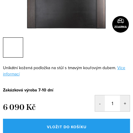
ZDARMA
Unikátní kožená podložka na stůl s tmavým kouřovým dubem.
Více
informací
Zakázková výroba 7-10 dní
6 090 Kč
Měrná
cena:
VLOŽIT DO KOŠÍKU