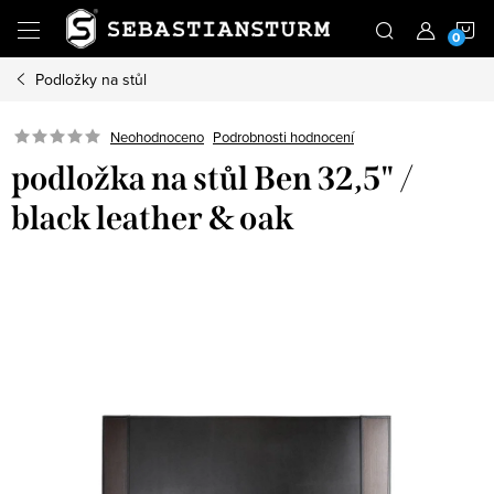
Přejít
N
na
obsah
Podložky na stůl
K
Podrobnosti hodnocení
Neohodnoceno
podložka na stůl Ben 32,5" /
black leather & oak