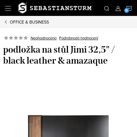
Přejít
N
na
obsah
OFFICE & BUSINESS
K
Podrobnosti hodnocení
Neohodnoceno
podložka na stůl Jimi 32,5" /
black leather & amazaque