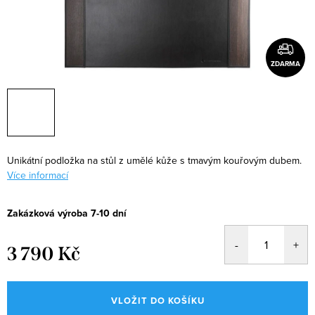
ZDARMA
Unikátní podložka na stůl z umělé kůže s tmavým kouřovým dubem.
Více informací
Zakázková výroba 7-10 dní
3 790 Kč
Měrná
cena:
VLOŽIT DO KOŠÍKU