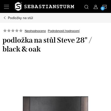
Přejít
N
na
obsah
Podložky na stůl
K
Podrobnosti hodnocení
Neohodnoceno
podložka na stůl Steve 28" /
black & oak