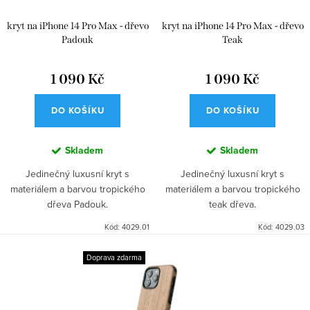
k
u
kryt na iPhone 14 Pro Max - dřevo
kryt na iPhone 14 Pro Max - dřevo
t
k
Padouk
Teak
ů
t
1 090 Kč
1 090 Kč
ů
DO KOŠÍKU
DO KOŠÍKU
Skladem
Skladem
Jedinečný luxusní kryt s
Jedinečný luxusní kryt s
materiálem a barvou tropického
materiálem a barvou tropického
dřeva Padouk.
teak dřeva.
Kód:
4029.01
Kód:
4029.03
Doprava zdarma