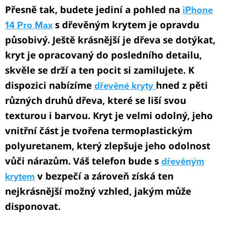
s
Přesně tak, budete jediní a pohled na
iPhone
u
14 Pro Max
s dřevěným krytem je opravdu
působivý. Ještě krásnější je dřeva se dotýkat,
kryt je opracovaný do posledního detailu,
skvěle se drží a ten pocit si zamilujete. K
dispozici nabízíme
dřevěné kryty
hned z pěti
různých druhů dřeva, které se liší svou
texturou i barvou. Kryt je velmi odolný, jeho
vnitřní část je tvořena termoplastickým
polyuretanem, který zlepšuje jeho odolnost
vůči nárazům. Váš telefon bude s
dřevěným
krytem
v bezpečí a zároveň získá ten
nejkrásnější možný vzhled, jakým může
disponovat.