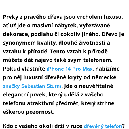
O
v
Prvky z pravého dřeva jsou vrcholem luxusu,
l
ať už jde o masivní nábytek, vyřezávané
á
dekorace, podlahu či cokoliv jiného. Dřevo je
d
synonymem kvality, dlouhé životnosti a
a
c
vztahu k přírodě. Tento vztah k přírodě
í
můžete dát najevo také svým telefonem.
p
Pokud vlastníte
iPhone 14 Pro Max
, nabízíme
r
pro něj luxusní dřevěné kryty od německé
v
značky Sebastian Sturm
. Jde o neuvěřitelně
k
elegantní prvek, který udělá z vašeho
y
telefonu atraktivní předmět, který strhne
v
ý
eškerou pozornost.
p
Kdo z vašeho okolí drží v ruce
dřevěný telefon
?
i