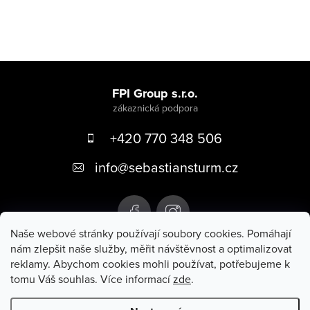
Z
á
FPI Group s.r.o.
p
+420 770 348 506
a
t
info
@
sebastiansturm.cz
í
Naše webové stránky používají soubory cookies. Pomáhají
nám zlepšit naše služby, měřit návštěvnost a optimalizovat
reklamy. Abychom cookies mohli používat, potřebujeme k
tomu Váš souhlas.
Více informací
zde
.