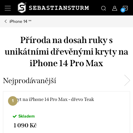
Přejít
N
na
obsah
iPhone 14 **
K
Příroda na dosah ruky s
unikátními dřevěnými kryty na
iPhone 14 Pro Max
Nejprodávanější
kryt na iPhone 14 Pro Max - dřevo Teak
Skladem
1 090 Kč