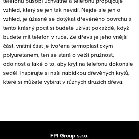
telefonu působí úchvatně a telefonu propůjčuje
s
vzhled, který se jen tak nevidí. Nejde ale jen o
u
vzhled, je úžasné se dotýkat dřevěného povrchu a
tento krásný pocit si budete užívat pokaždé, když
budete mít telefon v ruce. Ze dřeva je jeho vnější
část, vnitřní část je tvořena termoplastickým
polyuretanem, ten se stará o vetší pružnost,
odolnost a také o to, aby kryt na telefonu dokonale
seděl. Inspirujte si naší nabídkou dřevěných krytů,
které si můžete vybírat v různých druzích dřeva.
Z
á
FPI Group s.r.o.