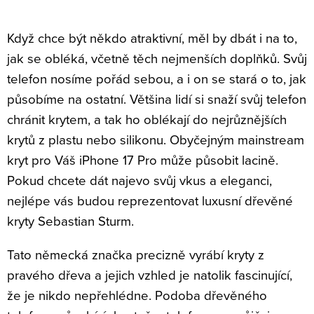
O
v
Když chce být někdo atraktivní, měl by dbát i na to,
l
jak se obléká, včetně těch nejmenších doplňků. Svůj
á
telefon nosíme pořád sebou, a i on se stará o to, jak
d
působíme na ostatní. Většina lidí si snaží svůj telefon
a
chránit krytem, a tak ho oblékají do nejrůznějších
c
krytů z plastu nebo silikonu. Obyčejným mainstream
í
p
kryt pro Váš iPhone 17 Pro může působit lacině.
r
Pokud chcete dát najevo svůj vkus a eleganci,
v
nejlépe vás budou reprezentovat luxusní dřevěné
k
kryty Sebastian Sturm.
y
v
Tato německá značka precizně vyrábí kryty z
ý
pravého dřeva a jejich vzhled je natolik fascinující,
p
že je nikdo nepřehlédne. Podoba dřevěného
i