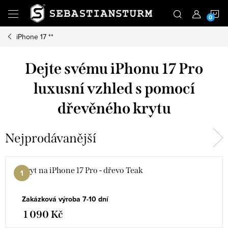
Přejít
N
na
obsah
iPhone 17 **
K
Dejte svému iPhonu 17 Pro
luxusní vzhled s pomocí
dřevěného krytu
Nejprodávanější
kryt na iPhone 17 Pro - dřevo Teak
Zakázková výroba 7-10 dní
1 090 Kč