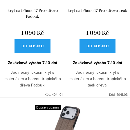
k
u
kryt na iPhone 17 Pro - dřevo
kryt na iPhone 17 Pro - dřevo Teak
t
k
Padouk
ů
t
1 090 Kč
1 090 Kč
ů
DO KOŠÍKU
DO KOŠÍKU
Zakázková výroba 7-10 dní
Zakázková výroba 7-10 dní
Jedinečný luxusní kryt s
Jedinečný luxusní kryt s
materiálem a barvou tropického
materiálem a barvou tropického
dřeva Padouk.
teak dřeva.
Kód:
4041.01
Kód:
4041.03
Doprava zdarma